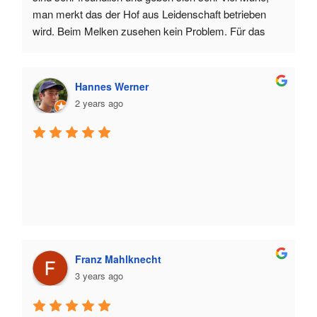
man merkt das der Hof aus Leidenschaft betrieben 
wird. Beim Melken zusehen kein Problem. Für das 
Auto gibt es einen überdachten Parkplatz und die 
Appartements sind extrem Sauber und mit guten 
Möbeln eingerichtet. Jederzeit wieder!
Hannes Werner
2 years ago
Franz Mahlknecht
3 years ago