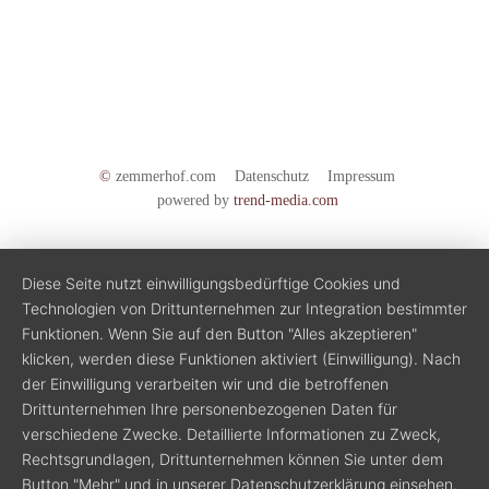
Veranstaltungen
Bewertungen
Bildergalerie
Wetter
©
zemmerhof.com
Datenschutz
Impressum
powered by
trend-media.com
Diese Seite nutzt einwilligungsbedürftige Cookies und
Technologien von Drittunternehmen zur Integration bestimmter
Funktionen. Wenn Sie auf den Button "Alles akzeptieren"
klicken, werden diese Funktionen aktiviert (Einwilligung). Nach
der Einwilligung verarbeiten wir und die betroffenen
Drittunternehmen Ihre personenbezogenen Daten für
verschiedene Zwecke. Detaillierte Informationen zu Zweck,
Rechtsgrundlagen, Drittunternehmen können Sie unter dem
Button "Mehr" und in unserer Datenschutzerklärung einsehen.