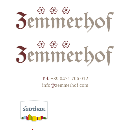
Tel.
+39 0471 706 012
info
@
zemmerhof.com