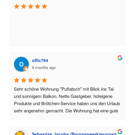
offic794
9 months ago
Sehr schöne Wohnung "Puflatsch" mit Blick ins Tal 
und sonnigem Balkon. Nette Gastgeber, hofeigene 
Produkte und Brötchen-Service haben uns den Urlaub 
sehr angenehm gemacht. Die Wohnung hat eine gute 
Ausstattung und bequeme Betten,  also alles perfekt 
für einen erholsamen Urlaub. Wir kommen gerne 
wieder!
Sebastian Jacobs (Brunnenwerkzeugverleih)