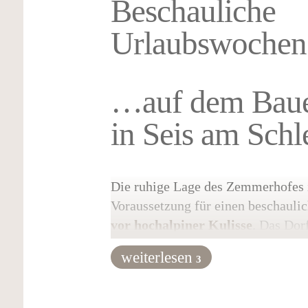
Beschauliche
Urlaubswoche
…auf dem Baue
in Seis am Schl
Die ruhige Lage des Zemmerhofes i
Voraussetzung für einen beschauli
vor hochalpiner Kulisse
. Das Dor
der Talstation der Umlaufbahn Sei
weiterlesen
3
1,5 Kilometern erreicht. Bis nach K
Kilometer. Im Rahmen einer Wand
unserer eigenen Alm einen Besuch a