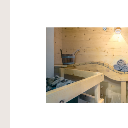
Höhe von 1.480 Metern auf der Sei
Sommer von Opa Gustl bewirtscha
Liegewiese
des Zemmerhofes lädt
Relaxen in der Sonne ein.