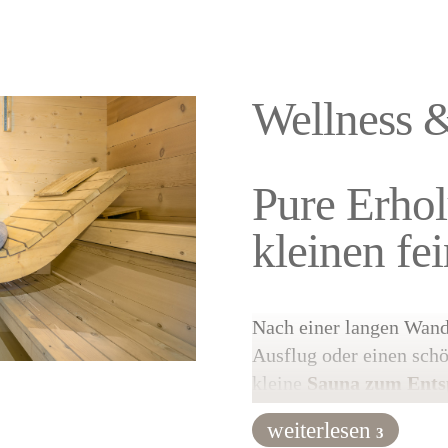
ser Alm liegt und im
ftet wird. Die
große
 an warmen Tagen zum
Wellness 
Pure Erhol
kleinen fe
Nach einer langen Wand
Ausflug oder einen schö
kleine
Sauna zum Ent
weiterlesen
Hier kann der
Körper r
3