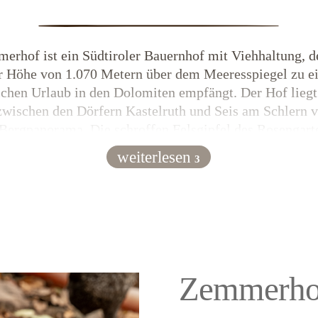
erhof ist ein Südtiroler Bauernhof mit Viehhaltung, de
r Höhe von 1.070 Metern über dem Meeresspiegel zu 
ichen Urlaub in den Dolomiten empfängt. Der Hof liegt
zwischen den Dörfern Kastelruth und Seis am Schlern 
 Bergpanorama. Die schroffen Felsgipfel des Rosengart
Gebirgsmassiv des Schlern bilden in Ihrem
Bauernhof
weiterlesen
3
mmerhof die eindrucksvolle Kulisse. Der Hof liegt a
Hang fernab der Hauptverkehrsstraßen. Er gehört zu de
höften der Region und wurde bereits im Jahr 1545 erba
Zemmerho