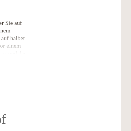
r Sie auf
einem
 auf halber
vor einem
ens und das
urlaub
auf
n einem
n ältesten
ut.
f