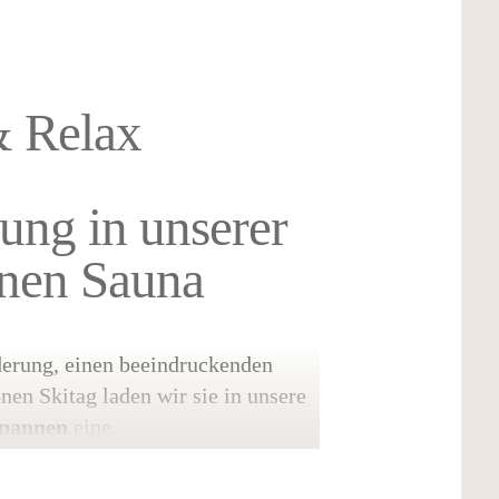
& Relax
ung in unserer
inen Sauna
erung, einen beeindruckenden
nen Skitag laden wir sie in unsere
spannen
eine.
egenerieren
und die Seele Kraft