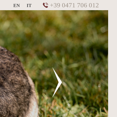
+39 0471 706 012
EN
IT