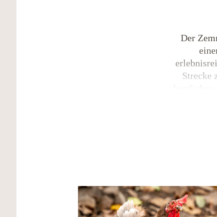
Der Zemm
eine
erlebnisre
Strecke 
herrlichen
mächtige 
dem Ze
sonnigen 
Ge