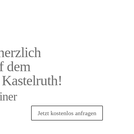
tanken.
Wir
beheizen
die Saun
herzlich
f dem
Kastelruth!
iner
Jetzt kostenlos anfragen